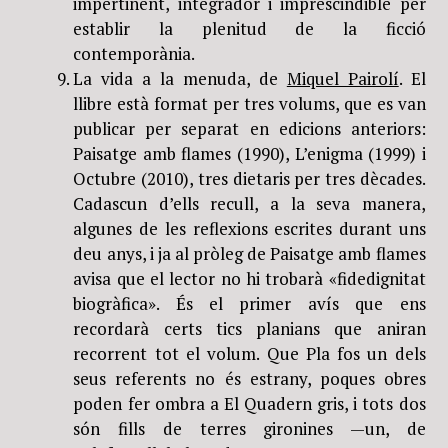
impertinent, integrador i imprescindible per
establir la plenitud de la ficció
contemporània.
La vida a la menuda, de
Miquel Pairolí
. El
llibre està format per tres volums, que es van
publicar per separat en edicions anteriors:
Paisatge amb flames (1990), L’enigma (1999) i
Octubre (2010), tres dietaris per tres dècades.
Cadascun d’ells recull, a la seva manera,
algunes de les reflexions escrites durant uns
deu anys, i ja al pròleg de Paisatge amb flames
avisa que el lector no hi trobarà «fidedignitat
biogràfica». És el primer avís que ens
recordarà certs tics planians que aniran
recorrent tot el volum. Que Pla fos un dels
seus referents no és estrany, poques obres
poden fer ombra a El Quadern gris, i tots dos
són fills de terres gironines —un, de