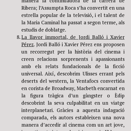
manera la continuadora de la carrera de
Ribera; l’Assumpta Roca s’ha convertit en una
estrella popular de la televisió, i el talent de
la Maria Caminal ha passat a segon terme, als
estudis de doblatge.
La llavor immortal, de Jordi Balló i Xavier
Pérez
. Jordi Balló i Xavier Pérez ens proposen
un recorregut per la història del cinema i
creen relacions sorprenents i apassionants
amb els relats fundacionals de la ficció
universal. Així, descobrim Ulisses errant pels
deserts del western, la Ventafocs convertida
en corista de Broadway, Macbeth encarnat en
la figura tràgica d’un gàngster o Èdip
descobrint la seva culpabilitat en un viatge
interplanetari. Gràcies a aquesta indagació
comparada, els autors estableixen una nova
manera d’accedir al cinema com un art jove,