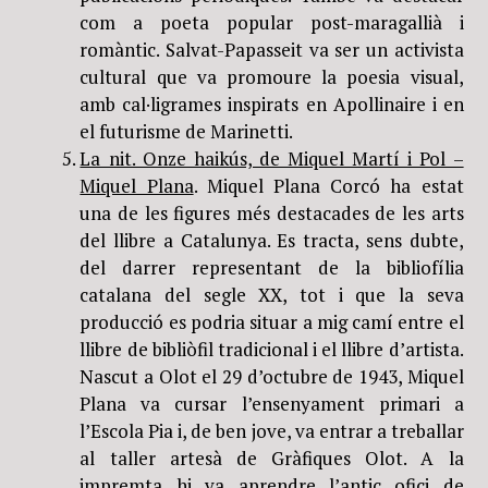
com a poeta popular post-maragallià i
romàntic. Salvat-Papasseit va ser un activista
cultural que va promoure la poesia visual,
amb cal·ligrames inspirats en Apollinaire i en
el futurisme de Marinetti.
La nit. Onze haikús, de Miquel Martí i Pol –
Miquel Plana
. Miquel Plana Corcó ha estat
una de les figures més destacades de les arts
del llibre a Catalunya. Es tracta, sens dubte,
del darrer representant de la bibliofília
catalana del segle XX, tot i que la seva
producció es podria situar a mig camí entre el
llibre de bibliòfil tradicional i el llibre d’artista.
Nascut a Olot el 29 d’octubre de 1943, Miquel
Plana va cursar l’ensenyament primari a
l’Escola Pia i, de ben jove, va entrar a treballar
al taller artesà de Gràfiques Olot. A la
impremta hi va aprendre l’antic ofici de