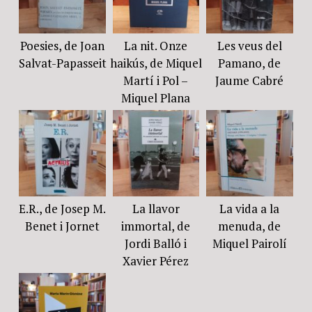
Poesies, de Joan
La nit. Onze
Les veus del
Salvat-Papasseit
haikús, de Miquel
Pamano, de
Martí i Pol –
Jaume Cabré
Miquel Plana
E.R., de Josep M.
La llavor
La vida a la
Benet i Jornet
immortal, de
menuda, de
Jordi Balló i
Miquel Pairolí
Xavier Pérez