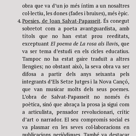
obra que va d’un jo més íntim a un nosaltres
col·lectiu, les dones (fades i bruixes), més èpic.
Poesies, de Joan Salvat-Papasseit
. És conegut
sobretot com a poeta avantguardista, amb
títols que no han estat prou reeditats,
exceptuant
El poema de La rosa als llavi
s, que
va ser tema d’estudi en els cicles educatius.
Tampoc no ha estat gaire traduït a altres
llengües; no obstant això, la seva obra va ser
difosa a partir dels anys seixanta pels
integrants d’Els Setze Jutges i la Nova Cançó,
que van musicar molts dels seus poemes.
L’obra de Salvat-Papasseit no només és
poètica, sinó que abraça la prosa ja sigui com
a articulista, pensador revolucionari, crític
d’art o narrador. El seu compromís social es
va plasmar en les seves col·laboracions en
publicacions periòdiques. També va destacar