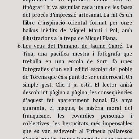
tipògraf i hi va assimilar cada una de les fases
del procés d’impressió artesanal. La nit és un
llibre d’inspiració oriental format per onze
haikus inèdits de Miquel Martí i Pol, amb
il·lustracions a la trepa de Miquel Plana.
Les veus del Pamano, de Jaume Cabré
. La
Tina, una pacífica mestra i fotògrafa que
treballa en una escola de Sort, fa unes
fotografies d’un vell edifici escolar del poble
de Torena que és a punt de ser enderrocat. Un
simple gest. Clic. I ja està. El lector anirà
descobrint pàgina a pàgina, les conseqüències
d’aquest fet aparentment banal. Els anys
quaranta, el maquis, la misèria moral del
franquisme, les covardies personals i
col·lectives, les heroïcitats més impensables
que es van esdevenir al Pirineus pallaresos
d’ençà que les tropes franquistes van arrasar