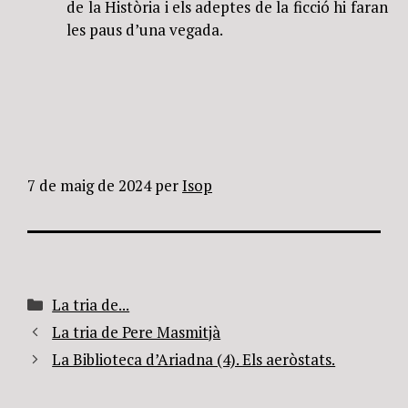
de la Història i els adeptes de la ficció hi faran
les paus d’una vegada.
7 de maig de 2024
per
Isop
Categories
La tria de...
La tria de Pere Masmitjà
La Biblioteca d’Ariadna (4). Els aeròstats.