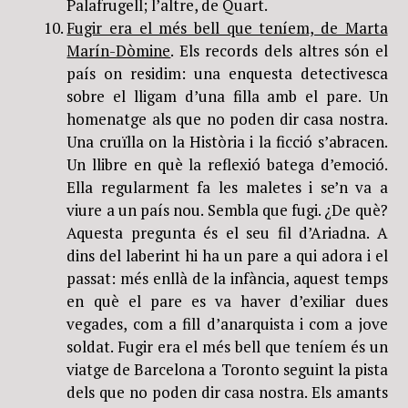
Palafrugell; l’altre, de Quart.
Fugir era el més bell que teníem, de Marta
Marín-Dòmine
. Els records dels altres són el
país on residim: una enquesta detectivesca
sobre el lligam d’una filla amb el pare. Un
homenatge als que no poden dir casa nostra.
Una cruïlla on la Història i la ficció s’abracen.
Un llibre en què la reflexió batega d’emoció.
Ella regularment fa les maletes i se’n va a
viure a un país nou. Sembla que fugi. ¿De què?
Aquesta pregunta és el seu fil d’Ariadna. A
dins del laberint hi ha un pare a qui adora i el
passat: més enllà de la infància, aquest temps
en què el pare es va haver d’exiliar dues
vegades, com a fill d’anarquista i com a jove
soldat. Fugir era el més bell que teníem és un
viatge de Barcelona a Toronto seguint la pista
dels que no poden dir casa nostra. Els amants