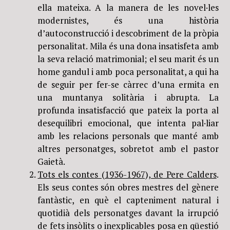
ella mateixa. A la manera de les novel·les
modernistes, és una història
d’autoconstrucció i descobriment de la pròpia
personalitat. Mila és una dona insatisfeta amb
la seva relació matrimonial; el seu marit és un
home gandul i amb poca personalitat, a qui ha
de seguir per fer-se càrrec d’una ermita en
una muntanya solitària i abrupta. La
profunda insatisfacció que pateix la porta al
desequilibri emocional, que intenta pal·liar
amb les relacions personals que manté amb
altres personatges, sobretot amb el pastor
Gaietà.
Tots els contes (1936-1967), de Pere Calders
.
Els seus contes són obres mestres del gènere
fantàstic, en què el capteniment natural i
quotidià dels personatges davant la irrupció
de fets insòlits o inexplicables posa en qüestió