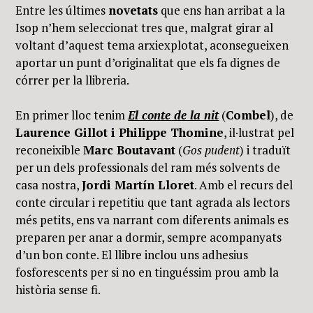
Entre les últimes
novetats
que ens han arribat a la
Isop n’hem seleccionat tres que, malgrat girar al
voltant d’aquest tema arxiexplotat, aconsegueixen
aportar un punt d’originalitat que els fa dignes de
córrer per la llibreria.
En primer lloc tenim
El conte de la nit
(
Combel
), de
Laurence Gillot i Philippe Thomine
, il·lustrat pel
reconeixible
Marc Boutavant
(
Gos pudent
) i traduït
per un dels professionals del ram més solvents de
casa nostra,
Jordi Martín Lloret
. Amb el recurs del
conte circular i repetitiu que tant agrada als lectors
més petits, ens va narrant com diferents animals es
preparen per anar a dormir, sempre acompanyats
d’un bon conte. El llibre inclou uns adhesius
fosforescents per si no en tinguéssim prou amb la
història sense fi.