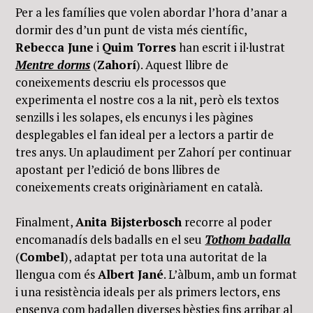
Per a les famílies que volen abordar l’hora d’anar a
dormir des d’un punt de vista més científic,
Rebecca June
i
Quim Torres
han escrit i il·lustrat
Mentre dorms
(
Zahorí
). Aquest llibre de
coneixements descriu els processos que
experimenta el nostre cos a la nit, però els textos
senzills i les solapes, els encunys i les pàgines
desplegables el fan ideal per a lectors a partir de
tres anys. Un aplaudiment per Zahorí per continuar
apostant per l’edició de bons llibres de
coneixements creats originàriament en català.
Finalment,
Anita Bijsterbosch
recorre al poder
encomanadís dels badalls en el seu
Tothom badalla
(
Combel
), adaptat per tota una autoritat de la
llengua com és
Albert Jané
. L’àlbum, amb un format
i una resistència ideals per als primers lectors, ens
ensenya com badallen diverses bèsties fins arribar al