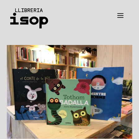
Vés
LLIBRERIA
al
isop
Men
contingut