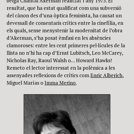
belga Chantal Akerman realitzat l’any 1975. El
resultat, que ha estat qualificat com una subversió
del cànon des d’una òptica feminista, ha causat un
devessall de comentaris crítics entre la cinefília, en
els quals, sense menystenir la modernitat de l’obra
d’Akerman, s’ha posat èmfasi en les absències
clamoroses: entre les cent primeres pel·lícules de la
llista no n’hi ha cap d’Ernst Lubitsch, Leo McCarey,
Nicholas Ray, Raoul Walsh o… Howard Hawks!
Remeto el lector interessat en la polèmica a les
assenyades reflexions de crítics com
Enric Alberich
,
Miguel Marías o
Imma Merino
.