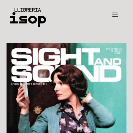
Vés
LLIBRERIA
al
isop
Men
contingut