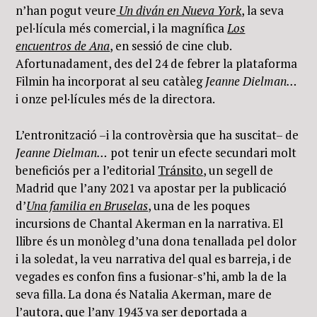
n’han pogut veure
Un diván en Nueva York
, la seva
pel·lícula més comercial, i la magnífica
Los
encuentros de Ana
, en sessió de cine club.
Afortunadament, des del 24 de febrer la plataforma
Filmin ha incorporat al seu catàleg
Jeanne Dielman…
i onze pel·lícules més de la directora.
L’entronització –i la controvèrsia que ha suscitat– de
Jeanne Dielman…
pot tenir un efecte secundari molt
beneficiós per a l’editorial
Tránsito
, un segell de
Madrid que l’any 2021 va apostar per la publicació
d’
Una familia en Bruselas
, una de les poques
incursions de Chantal Akerman en la narrativa. El
llibre és un monòleg d’una dona tenallada pel dolor
i la soledat, la veu narrativa del qual es barreja, i de
vegades es confon fins a fusionar-s’hi, amb la de la
seva filla. La dona és Natalia Akerman, mare de
l’autora, que l’any 1943 va ser deportada a