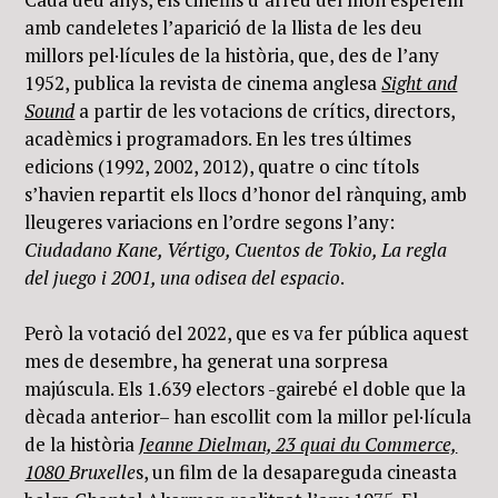
amb candeletes l’aparició de la llista de les deu
millors pel·lícules de la història, que, des de l’any
1952, publica la revista de cinema anglesa
Sight and
Sound
a partir de les votacions de crítics, directors,
acadèmics i programadors. En les tres últimes
edicions (1992, 2002, 2012), quatre o cinc títols
s’havien repartit els llocs d’honor del rànquing, amb
lleugeres variacions en l’ordre segons l’any:
Ciudadano Kane, Vértigo, Cuentos de Tokio, La regla
del juego i 2001, una odisea del espacio
.
Però la votació del 2022, que es va fer pública aquest
mes de desembre, ha generat una sorpresa
majúscula. Els 1.639 electors -gairebé el doble que la
dècada anterior– han escollit com la millor pel·lícula
de la història
Jeanne Dielman, 23 quai du Commerce,
1080
Bruxelle
s, un film de la desapareguda cineasta