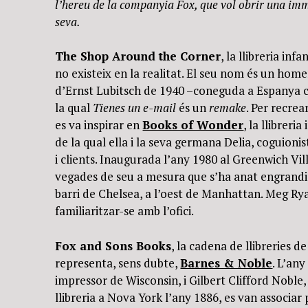
l’hereu de la companyia Fox, que vol obrir una imme
seva.
The Shop Around the Corner
, la llibreria in
no existeix en la realitat. El seu nom és un homen
d’Ernst Lubitsch de 1940 –coneguda a Espanya
la qual
Tienes un e-mail
és un
remake
. Per recrea
es va inspirar en
Books of Wonder
, la llibreri
de la qual ella i la seva germana Delia, coguionis
i clients. Inaugurada l’any 1980 al Greenwich Vil
vegades de seu a mesura que s’ha anat engrandi
barri de Chelsea, a l’oest de Manhattan. Meg Rya
familiaritzar-se amb l’ofici.
Fox and Sons Books
, la cadena de llibreries d
representa, sens dubte,
Barnes & Noble
. L’any
impressor de Wisconsin, i Gilbert Clifford Noble
llibreria a Nova York l’any 1886, es van associar