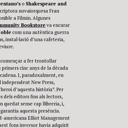
rentano’s
o
Shakespeare and
escriptora novaiorquesa Fran
ponible a Filmin. Algunes
mmunity Bookstore
va encarar
Noble
com una autèntica guerra
s, instal·lació d’una cafeteria,
reviure.
 començar a fer trontollar
ls primers cinc anys de la dècada
a cadena. I, paradoxalment, en
ial independent New Press,
’heroi d’aquesta història”. Per
s dels editors fins als lectors,
quedat sense cap llibreria, i,
 garantia aquesta presència.
ord-americana Elliot Management
uest fons inversor havia adquirit