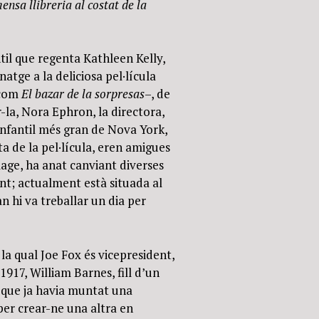
nsa llibreria al costat de la
fantil que regenta Kathleen Kelly,
atge a la deliciosa pel·lícula
 com
El bazar de la sorpresas
–, de
r-la, Nora Ephron, la directora,
a infantil més gran de Nova York,
ta de la pel·lícula, eren amigues
lage, ha anat canviant diverses
nt; actualment està situada al
n hi va treballar un dia per
e la qual Joe Fox és vicepresident,
 1917, William Barnes, fill d’un
, que ja havia muntat una
 per crear-ne una altra en