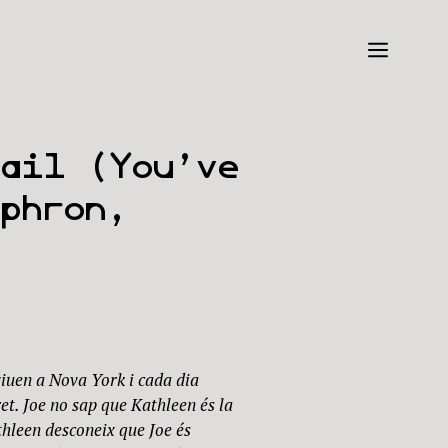
Menú
mail (You’ve
phron,
iuen a Nova York i cada dia
et. Joe no sap que Kathleen és la
athleen desconeix que Joe és