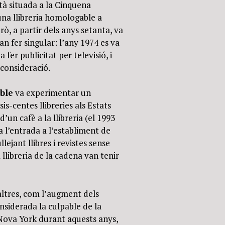
tà situada a la Cinquena
una llibreria homologable a
erò, a partir dels anys setanta, va
n fer singular: l’any 1974 es va
 fer publicitat per televisió, i
consideració.
ble
va experimentar un
is-centes llibreries als Estats
’un cafè a la llibreria (el 1993
a l’entrada a l’establiment de
ejant llibres i revistes sense
 llibreria de la cadena van tenir
’altres, com l’augment dels
nsiderada la culpable de la
e Nova York durant aquests anys,