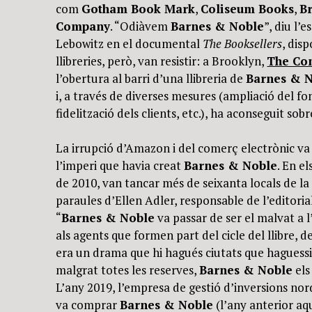
com
Gotham Book Mark
,
Coliseum Books
,
B
Company
. “Odiàvem
Barnes & Noble
”, diu l’
Lebowitz en el documental
The Booksellers
, dis
llibreries, però, van resistir: a Brooklyn,
The Co
l’obertura al barri d’una llibreria de
Barnes & 
i, a través de diverses mesures (ampliació del fon
fidelització dels clients, etc.), ha aconseguit sob
La irrupció d’Amazon i del comerç electrònic va
l’imperi que havia creat
Barnes & Noble
. En e
de 2010, van tancar més de seixanta locals de l
paraules d’Ellen Adler, responsable de l’editor
“
Barnes & Noble
va passar de ser el malvat a l
als agents que formen part del cicle del llibre, de
era un drama que hi hagués ciutats que haguessin 
malgrat totes les reserves,
Barnes & Noble
els
L’any 2019, l’empresa de gestió d’inversions n
va comprar
Barnes & Noble
(l’any anterior aq