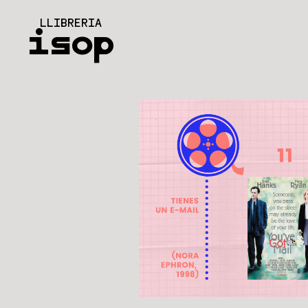
Vés
LLIBRERIA
al
isop
contingut