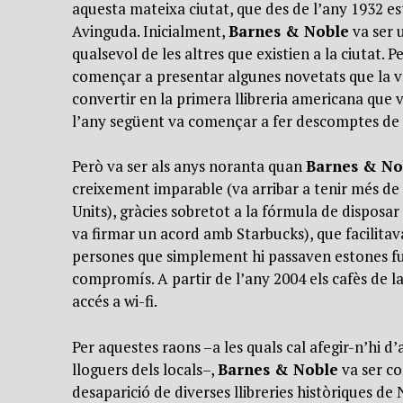
aquesta mateixa ciutat, que des de l’any 1932 es
Avinguda. Inicialment,
Barnes & Noble
va ser 
qualsevol de les altres que existien a la ciutat. P
començar a presentar algunes novetats que la va
convertir en la primera llibreria americana que va
l’any següent va començar a fer descomptes de 
Però va ser als anys noranta quan
Barnes & No
creixement imparable (va arribar a tenir més de s
Units), gràcies sobretot a la fórmula de disposar d
va firmar un acord amb Starbucks), que facilitav
persones que simplement hi passaven estones full
compromís. A partir de l’any 2004 els cafès de la
accés a wi-fi.
Per aquestes raons –a les quals cal afegir-n’hi d
lloguers dels locals–,
Barnes & Noble
va ser co
desaparició de diverses llibreries històriques d