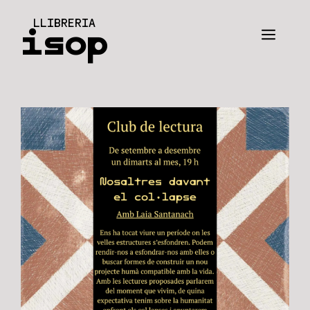
Vés
LLIBRERIA
al
isop
Men
contingut