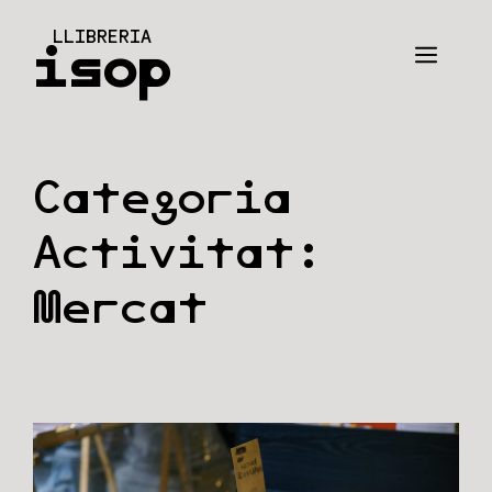
Vés
LLIBRERIA
al
isop
Men
contingut
Categoria
Activitat:
Mercat