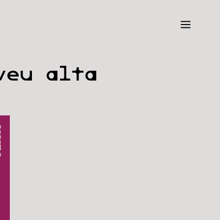
Menú
veu alta