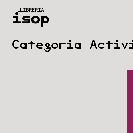
Vés
LLIBRERIA
al
isop
contingut
Categoria Acti