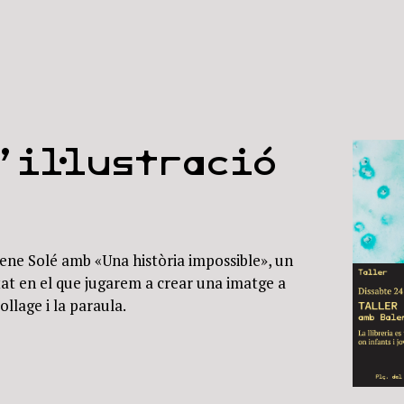
’il·lustració
Irene Solé amb «Una història impossible», un
vitat en el que jugarem a crear una imatge a
collage i la paraula.