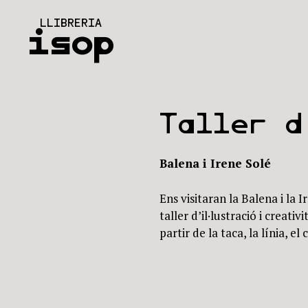
Vés
LLIBRERIA
al
isop
contingut
Taller d
Balena i Irene Solé
Ens visitaran la Balena i la 
taller d’il·lustració i creati
partir de la taca, la línia, el 