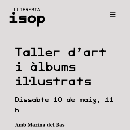
Vés
LLIBRERIA
al
isop
Men
contingut
Taller d’art
i àlbums
il·lustrats
Dissabte 10 de maig, 11
h
Amb Marina del Bas