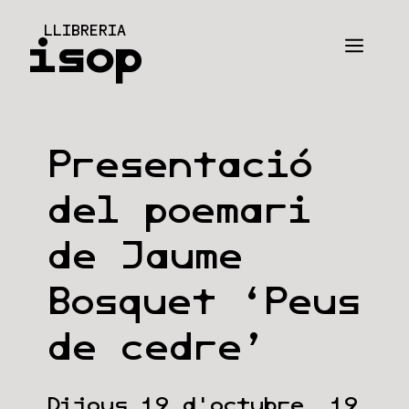
Vés
LLIBRERIA
al
isop
Men
contingut
Presentació
del poemari
de Jaume
Bosquet ‘Peus
de cedre’
Dijous 19 d'octubre, 19