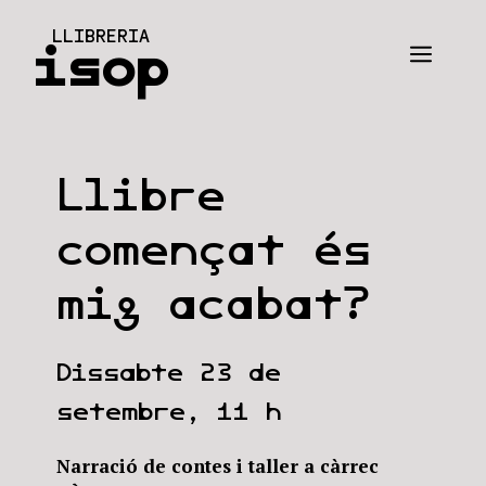
Vés
LLIBRERIA
al
isop
Men
contingut
Llibre
començat és
mig acabat?
Dissabte 23 de
setembre, 11 h
Narració de contes i taller a càrrec