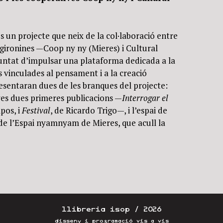
 un projecte que neix de la col·laboració entre
gironines —Coop ny ny (Mieres) i Cultural
ntat d’impulsar una plataforma dedicada a la
s vinculades al pensament i a la creació
esentaran dues de les branques del projecte:
eves dues primeres publicacions —
Interrogar el
pos, i
Festival
, de Ricardo Trigo—, i l’espai de
e l’Espai nyamnyam de Mieres, que acull la
llibreria isop / 2026
disseny i programació
vis a vis