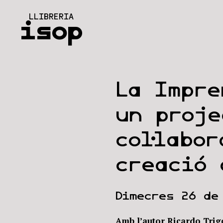
Vés
LLIBRERIA
al
isop
contingut
La Impre
un proje
col·labo
creació 
Dimecres 26 de
Amb l’autor Ricardo Trigo