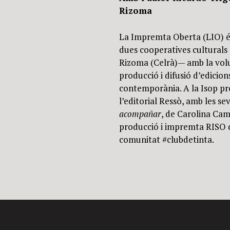
Rizoma
La Impremta Oberta (LIO) és
dues cooperatives culturals 
Rizoma (Celrà)— amb la volu
producció i difusió d’edicion
contemporània. A la Isop pr
l’editorial Ressò, amb les s
acompañar
, de Carolina Cam
producció i impremta RISO d
comunitat #clubdetinta.