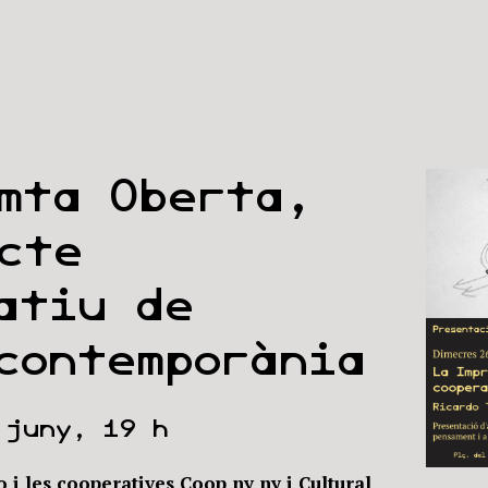
mta Oberta,
cte
ratiu de
contemporània
 juny, 19 h
 i les cooperatives Coop ny ny i Cultural