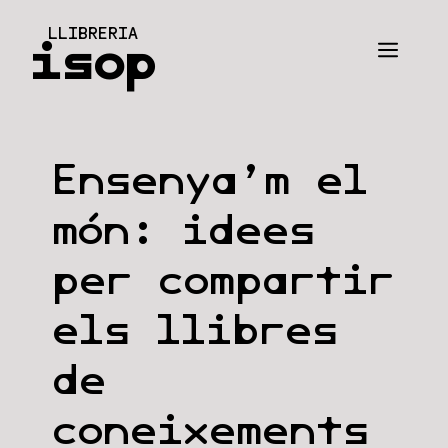
Vés
LLIBRERIA
al
isop
Men
contingut
Ensenya’m el
món: idees
per compartir
els llibres
de
coneixements