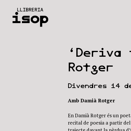
Vés
LLIBRERIA
al
isop
contingut
‘Deriva 
Rotger
Divendres 14 d
Amb Damià Rotger
En Damià Rotger és un poeta
recital de poesia a partir de
trajecte davant la pèrdua d