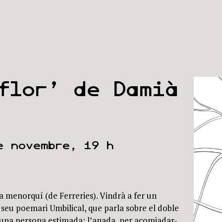
flor’ de Damià
e novembre, 19 h
 menorquí (de Ferreries). Vindrà a fer un
l seu poemari Umbilical, que parla sobre el doble
’una persona estimada: l’anada, per acomiadar-