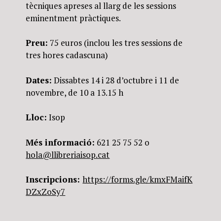
tècniques apreses al llarg de les sessions
eminentment pràctiques.
Preu:
75 euros (inclou les tres sessions de
tres hores cadascuna)
Dates:
Dissabtes 14 i 28 d’octubre i 11 de
novembre, de 10 a 13.15 h
Lloc:
Isop
Més informació:
621 25 75 52 o
hola@llibreriaisop.cat
Inscripcions:
https://forms.gle/kmxFMaifK
DZxZoSy7