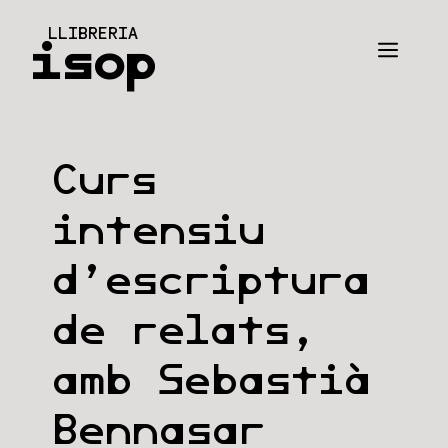
Vés
LLIBRERIA
al
isop
Men
contingut
Curs
intensiu
d’escriptura
de relats,
amb Sebastià
Bennasar