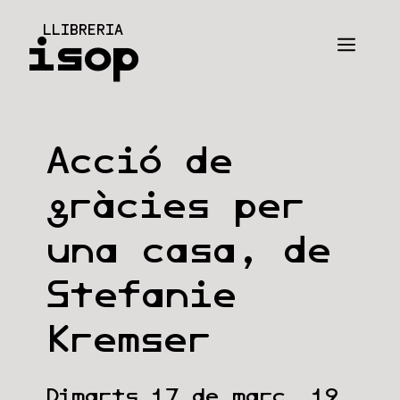
Vés
LLIBRERIA
al
isop
Men
contingut
Acció de
gràcies per
una casa, de
Stefanie
Kremser
Dimarts 17 de març, 19