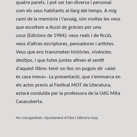
quatre parets, i pot ser tan diversa i personal
com els seus habitants al llarg del temps. A mig
camí de la memòria i l’assaig, són moltes les veus
que escoltem a
Acció de gràcies per una
casa
(Edicions de 1984)
: veus reals i de ficció,
veus d’altres escriptores, pensadores i artistes.
Veus que ens transmeten històries, vivències,
desitjos, i que totes juntes afinen el sentit
d’aquest llibre: tenir un lloc on puguis dir «això
és casa meva». La presentació, que s’emmarca en
els actes previs al Festival MOT de Literatura,
estarà conduïda per la professora de la UdG Mita
Casacuberta.
Ho coorganitzen: Ajuntament d’Olot i Llibreria Isop